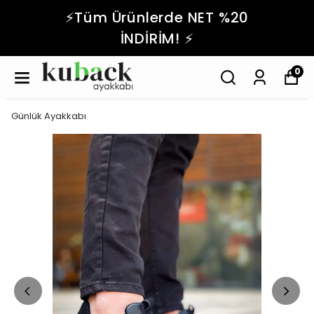
⚡️Tüm Ürünlerde NET %20
İNDİRİM! ⚡️
0
Günlük Ayakkabı