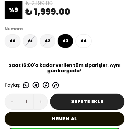
₺ 2,199.00
₺ 1,999.00
%
9
Numara
40
41
42
43
44
Saat 16:00'a kadar verilen tüm siparişler, Aynı
gün kargoda!
Paylaş
:
SEPETE EKLE
HEMEN AL