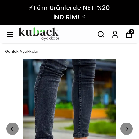
⚡️Tüm Ürünlerde NET %20
İNDİRİM! ⚡️
0
Günlük Ayakkabı