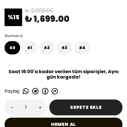
₺ 2,000.00
₺ 1,699.00
%
15
Numara
40
41
42
43
44
Saat 16:00'a kadar verilen tüm siparişler, Aynı
gün kargoda!
Paylaş
:
SEPETE EKLE
HEMEN AL