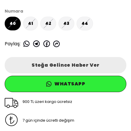
Numara
40
41
42
43
44
Paylaş
:
Stoğa Gelince Haber Ver
WHATSAPP
900 TL üzeri kargo ücretsiz
7 gün içinde ücretli değişim