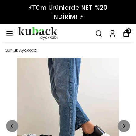
⚡️Tüm Ürünlerde NET %20
İNDİRİM! ⚡️
0
Günlük Ayakkabı