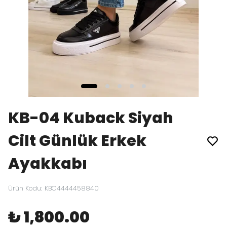
KB-04 Kuback Siyah
Cilt Günlük Erkek
Ayakkabı
Ürün Kodu
:
KBC4444458840
₺ 1,800.00