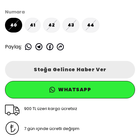
Numara
40
41
42
43
44
Paylaş
:
Stoğa Gelince Haber Ver
WHATSAPP
900 TL üzeri kargo ücretsiz
7 gün içinde ücretli değişim