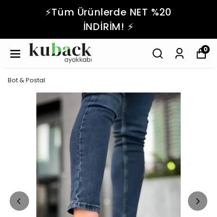
⚡️Tüm Ürünlerde NET %20
İNDİRİM! ⚡️
0
Bot & Postal