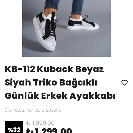
KB-112 Kuback Beyaz
Siyah Triko Bağcıklı
Günlük Erkek Ayakkabı
Ürün Kodu
:
TLK-KBC11211263040
₺ 1,899.00
₺ 1,299.00
%
32