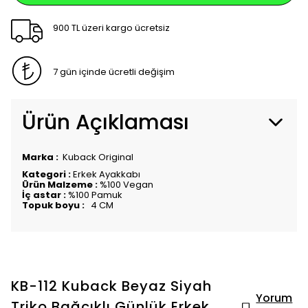
900 TL üzeri kargo ücretsiz
7 gün içinde ücretli değişim
Ürün Açıklaması
Marka :
Kuback Original
Kategori :
Erkek Ayakkabı
Ürün Malzeme :
%100 Vegan
İç astar :
%100 Pamuk
Topuk boyu :
4 CM
KB-112 Kuback Beyaz Siyah
Yorum
Triko Bağcıklı Günlük Erkek