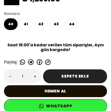
Numara
40
41
42
43
44
Saat 16:00'a kadar verilen tüm siparişler, Aynı
gün kargoda!
Paylaş
:
SEPETE EKLE
HEMEN AL
WHATSAPP