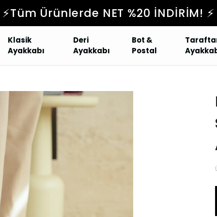
⚡️Tüm Ürünlerde NET %20 İNDİRİM! ⚡️
Klasik
Deri
Bot &
Tarafta
Ayakkabı
Ayakkabı
Postal
Ayakkab