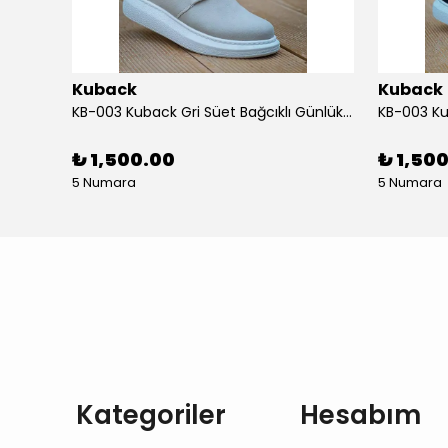
Kuback
Kuback
KB-013 Kuback Beyaz Cilt Günlük Erkek Ayakkabı
KB-003 Kuback Gri Süet Bağcıklı Günlük Erkek Ayakkabı
₺ 1,500.00
₺ 1,50
5 Numara
5 Numara
Kategoriler
Hesabım