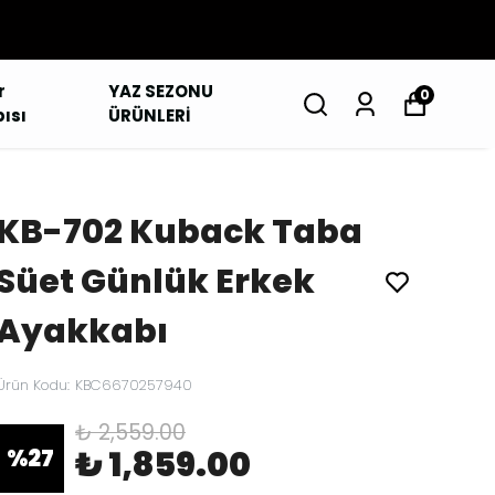
r
YAZ SEZONU
0
ısı
ÜRÜNLERİ
KB-702 Kuback Taba
Süet Günlük Erkek
Ayakkabı
Ürün Kodu
:
KBC6670257940
₺ 2,559.00
₺ 1,859.00
%
27