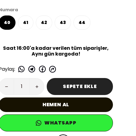
Numara
40
41
42
43
44
Saat 16:00'a kadar verilen tüm siparişler,
Aynı gün kargoda!
Paylaş
:
SEPETE EKLE
HEMEN AL
WHATSAPP