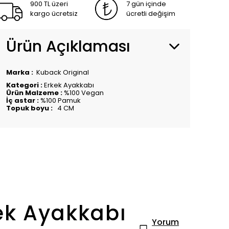
900 TL üzeri
7 gün içinde
kargo ücretsiz
ücretli değişim
Ürün Açıklaması
Marka :
Kuback Original
Kategori :
Erkek Ayakkabı
Ürün Malzeme :
%100 Vegan
İç astar :
%100 Pamuk
Topuk boyu :
4 CM
ek Ayakkabı
Yorum