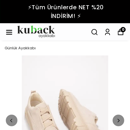
⚡️Tüm Ürünlerde NET %20
İNDİRİM! ⚡️
0
Günlük Ayakkabı