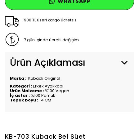
WHATSAPP
900 TL üzeri kargo ücretsiz
7 gün içinde ücretli değişim
Ürün Açıklaması
Marka :
Kuback Original
Kategori :
Erkek Ayakkabı
Ürün Malzeme :
%100 Vegan
İç astar :
%100 Pamuk
Topuk boyu :
4 CM
KB-703 Kuback Bej Süet