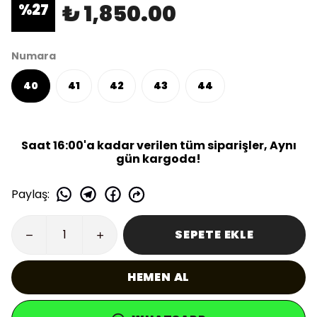
₺ 1,850.00
%
27
Numara
40
41
42
43
44
Saat 16:00'a kadar verilen tüm siparişler, Aynı
gün kargoda!
Paylaş
:
SEPETE EKLE
HEMEN AL