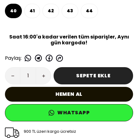
40
41
42
43
44
Saat 16:00'a kadar verilen tüm siparişler, Aynı
gün kargoda!
Paylaş
:
SEPETE EKLE
HEMEN AL
WHATSAPP
900 TL üzeri kargo ücretsiz