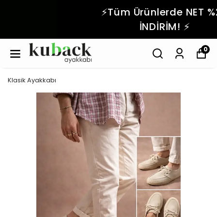
⚡️Tüm Ürünlerde NET %20
İNDİRİM! ⚡️
0
Klasik Ayakkabı