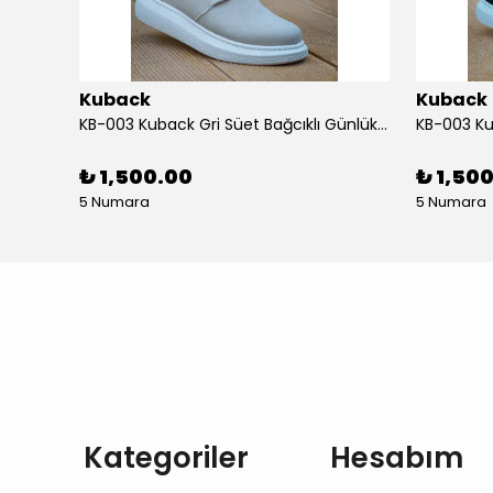
Kuback
Kuback
KB-013 Kuback Beyaz Cilt Günlük Erkek Ayakkabı
KB-003 Kuback Gri Süet Bağcıklı Günlük Erkek Ayakkabı
₺ 1,500.00
₺ 1,50
5 Numara
5 Numara
Kategoriler
Hesabım