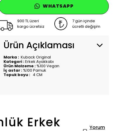
WHATSAPP
900 TL üzeri
7 gün içinde
kargo ücretsiz
ücretli değişim
Ürün Açıklaması
Marka :
Kuback Original
Kategori :
Erkek Ayakkabı
Ürün Malzeme :
%100 Vegan
İç astar :
%100 Pamuk
Topuk boyu :
4 CM
nlük Erkek
Yorum