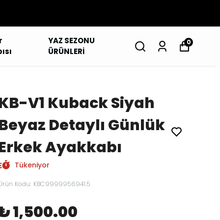
r
YAZ SEZONU
0
ısı
ÜRÜNLERİ
KB-V1 Kuback Siyah
Beyaz Detaylı Günlük
Erkek Ayakkabı
Tükeniyor
Ürün Kodu
:
KBC9999956941.5
₺ 1,500.00