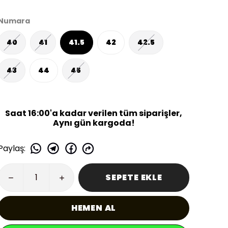
Numara
40
41
41.5
42
42.5
43
44
45
Saat 16:00'a kadar verilen tüm siparişler,
Aynı gün kargoda!
Paylaş
:
SEPETE EKLE
HEMEN AL