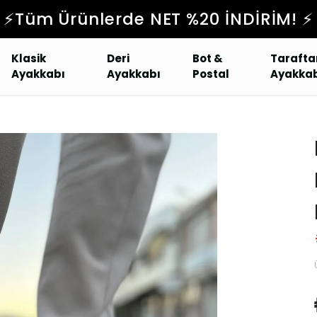
⚡️Tüm Ürünlerde NET %20 İNDİRİM! ⚡️
Klasik
Deri
Bot &
Tarafta
Ayakkabı
Ayakkabı
Postal
Ayakkab