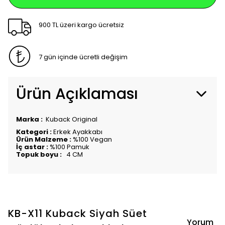
900 TL üzeri kargo ücretsiz
7 gün içinde ücretli değişim
Ürün Açıklaması
Marka :
Kuback Original
Kategori :
Erkek Ayakkabı
Ürün Malzeme :
%100 Vegan
İç astar :
%100 Pamuk
Topuk boyu :
4 CM
KB-X11 Kuback Siyah Süet
Yorum