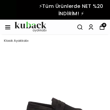
⚡️Tüm Ürünlerde NET %20
İNDİRİM! ⚡️
0
Klasik Ayakkabı