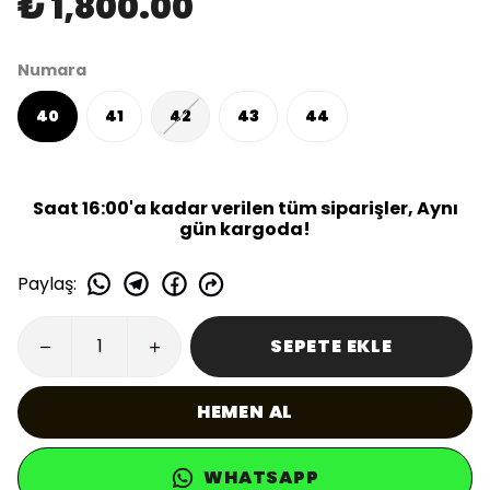
₺ 1,800.00
Numara
40
41
42
43
44
Saat 16:00'a kadar verilen tüm siparişler, Aynı
gün kargoda!
Paylaş
:
SEPETE EKLE
HEMEN AL
WHATSAPP