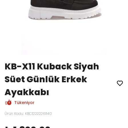
KB-X11 Kuback Siyah
Süet Günlük Erkek
Ayakkabı
Tükeniyor
Ürün Kodu
:
KBC12222261140