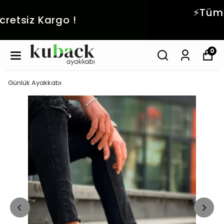
⚡️Tüm Ürünlerde NET %20
İNDİRİM! ⚡️
0
Günlük Ayakkabı