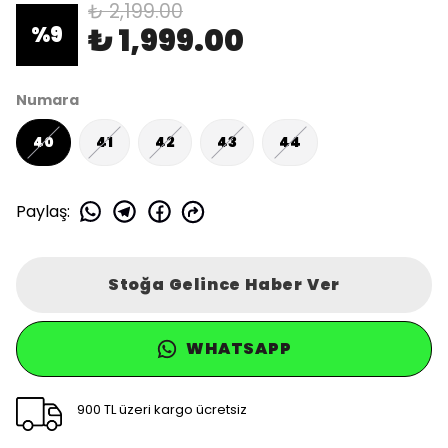
₺ 2,199.00
₺ 1,999.00
%
9
Numara
40
41
42
43
44
Paylaş
:
Stoğa Gelince Haber Ver
WHATSAPP
900 TL üzeri kargo ücretsiz