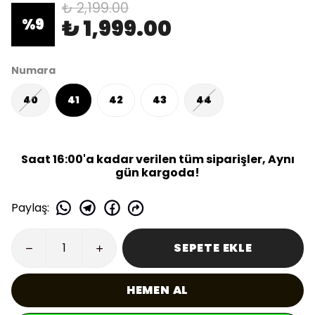
₺ 2,199.00
₺ 1,999.00
%
9
Numara
40
41
42
43
44
Saat 16:00'a kadar verilen tüm siparişler, Aynı
gün kargoda!
Paylaş
:
SEPETE EKLE
HEMEN AL