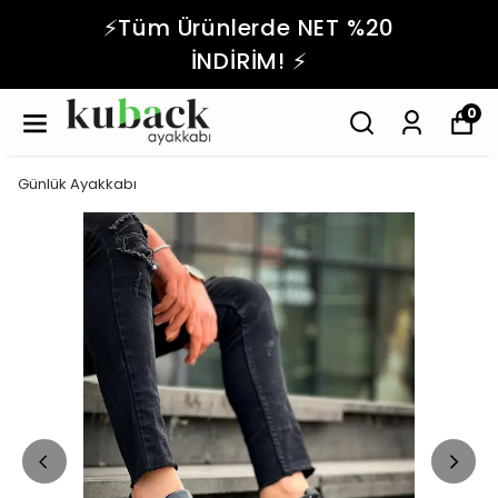
⚡️Tüm Ürünlerde NET %20
İNDİRİM! ⚡️
0
Günlük Ayakkabı