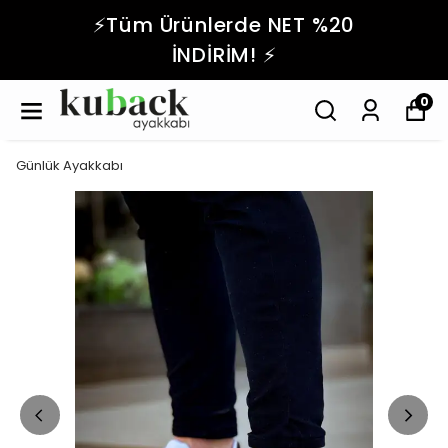
⚡️Tüm Ürünlerde NET %20
İNDİRİM! ⚡️
0
Günlük Ayakkabı