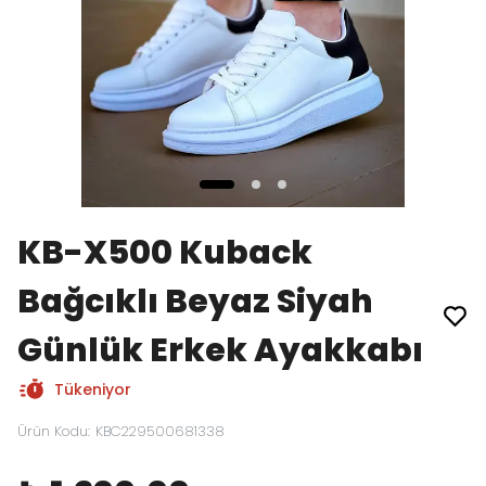
KB-X500 Kuback
Bağcıklı Beyaz Siyah
Günlük Erkek Ayakkabı
Tükeniyor
Ürün Kodu
:
KBC229500681338