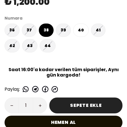
₺ 1,200.00
Numara
36
37
38
39
40
41
42
43
44
Saat 16:00'a kadar verilen tüm siparişler, Aynı
gün kargoda!
Paylaş
:
SEPETE EKLE
HEMEN AL